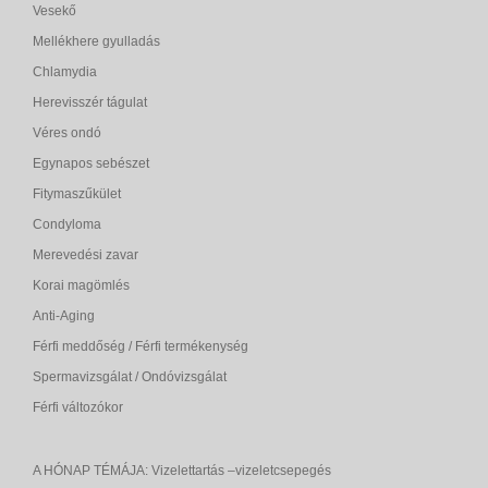
Vesekő
Mellékhere gyulladás
Chlamydia
Herevisszér tágulat
Véres ondó
Egynapos sebészet
Fitymaszűkület
Condyloma
Merevedési zavar
Korai magömlés
Anti-Aging
Férfi meddőség / Férfi termékenység
Spermavizsgálat / Ondóvizsgálat
Férfi változókor
A HÓNAP TÉMÁJA: Vizelettartás –vizeletcsepegés