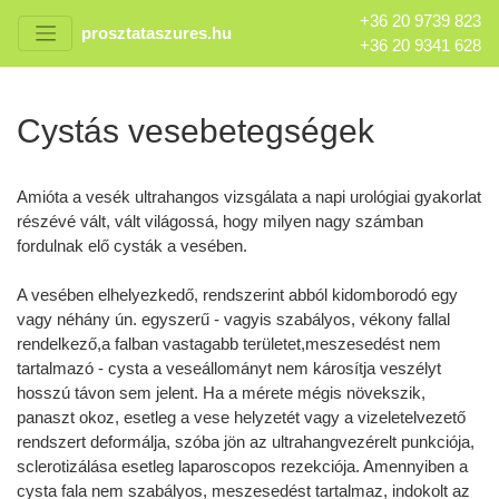
+36 20 9739 823
prosztataszures.hu
+36 20 9341 628
Cystás vesebetegségek
Amióta a vesék ultrahangos vizsgálata a napi urológiai gyakorlat
részévé vált, vált világossá, hogy milyen nagy számban
fordulnak elő cysták a vesében.
A vesében elhelyezkedő, rendszerint abból kidomborodó egy
vagy néhány ún. egyszerű - vagyis szabályos, vékony fallal
rendelkező,a falban vastagabb területet,meszesedést nem
tartalmazó - cysta a veseállományt nem károsítja veszélyt
hosszú távon sem jelent. Ha a mérete mégis növekszik,
panaszt okoz, esetleg a vese helyzetét vagy a vizeletelvezető
rendszert deformálja, szóba jön az ultrahangvezérelt punkciója,
sclerotizálása esetleg laparoscopos rezekciója. Amennyiben a
cysta fala nem szabályos, meszesedést tartalmaz, indokolt az