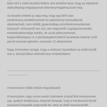
több mint 1 millió kezelés történt, ami lehetővé teszi, hogy az eljárásról
statisztikailag megalapozott véleményt fogalmazzunk meg.
Az kezelés értékét az adja meg, hogy egy 80%-ban
eredményes,mindkét nemnél és valamennyi korosztálynál
alkalmazható, nem műtéti, gyakorlatilag szövődménymentesnek
bizonyult módszerről van szó, ami végezhető a gyógyszerszedés
eredménytelensége esetén, de azzal párhuzamosan,
kiegészítésképpen is. A járóbetegként történő kezelések hetente 1x30
percet vesznek igénybe, összesen 12 alkalommal.
Nagy örömünkre szolgál, hogy a módszer hazánkban az elsők között
már a közeljövőben elérhető lesz rendelőnkben!
-------------------------------------------------------------------------------------------------
---------------------
A herevízsérv műtét nélküli megoldásáról
A herevízsérv, vagy orvosi nevén hydrokele a külső férfi nemiszervek
egy gyakori elváltozása, melynek lényege, hogy a hereburkok között
savószerű folyadék szaporodik fel, mely az illető herezacskófél