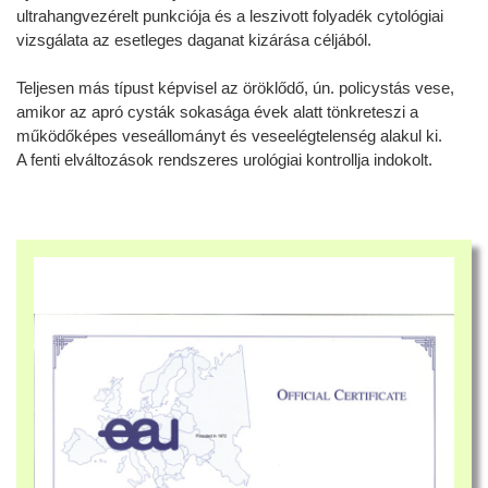
ultrahangvezérelt punkciója és a leszivott folyadék cytológiai
vizsgálata az esetleges daganat kizárása céljából.
Teljesen más típust képvisel az öröklődő, ún. policystás vese,
amikor az apró cysták sokasága évek alatt tönkreteszi a
működőképes veseállományt és veseelégtelenség alakul ki.
A fenti elváltozások rendszeres urológiai kontrollja indokolt.