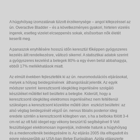
A húgyhólyag izomzatának túlzott érzékenysége – angol kifejezéssel az
ún. Overactive Bladder – és a következményes gyakori, hirtelen vizelés
ingerek, esetleg vizelet elcseppenés sokak, elsősorban nők életét
keseríti meg.
A panaszok enyhítésére hosszú időn keresztül főképpen gyógyszeres
kezelés állt rendelkezésre, változó sikerrel. A statisztikai adatok szerint
a gyógyszeres kezelést a betegek 80%-a egy éven belül abbahagyja,
ebből 17% mellékhatások miatt.
Az elmúlt években fejlesztették ki az ún. neuromodulációs eljárásokat,
melyek a hólyag beidegzésének áthangolását jelentik. Az egyik
módszer szerint keresztcsonti idegköteg ingerlésére szolgáló
készüléket műtéttel kell beültetni a betegbe. Kiderült, hogy a
keresztcsonti idegköteg elektromos ingerléséhez nem feltétlenül
szükséges a keresztcsont közelébe műtéti úton eszközt beültetni: az
alsó végtag beidegzését végző ún. nervus tibialis posterior ideg
eredete szintén a keresztcsonti kötegben van, s ha a belboka fölött 3-4
cm-rel az ott futó ideget egy vékony beszúrt tű segítségével 9 Volt
feszültséggel elektromosan ingereljük, indirekte hatunk a húgyhólyag
és a medencefenék beidegzésére is. Az eljárás 2005 óta elfogadott és
egyre népszerűbb az USA-ban illetve Európában. Azóta világszerte