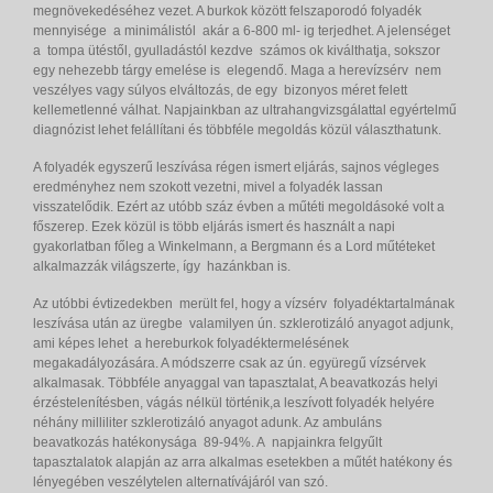
megnövekedéséhez vezet. A burkok között felszaporodó folyadék
mennyisége a minimálistól akár a 6-800 ml- ig terjedhet. A jelenséget
a tompa ütéstől, gyulladástól kezdve számos ok kiválthatja, sokszor
egy nehezebb tárgy emelése is elegendő. Maga a herevízsérv nem
veszélyes vagy súlyos elváltozás, de egy bizonyos méret felett
kellemetlenné válhat. Napjainkban az ultrahangvizsgálattal egyértelmű
diagnózist lehet felállítani és többféle megoldás közül választhatunk.
A folyadék egyszerű leszívása régen ismert eljárás, sajnos végleges
eredményhez nem szokott vezetni, mivel a folyadék lassan
visszatelődik. Ezért az utóbb száz évben a műtéti megoldásoké volt a
főszerep. Ezek közül is több eljárás ismert és használt a napi
gyakorlatban főleg a Winkelmann, a Bergmann és a Lord műtéteket
alkalmazzák világszerte, így hazánkban is.
Az utóbbi évtizedekben merült fel, hogy a vízsérv folyadéktartalmának
leszívása után az üregbe valamilyen ún. szklerotizáló anyagot adjunk,
ami képes lehet a hereburkok folyadéktermelésének
megakadályozására. A módszerre csak az ún. együregű vízsérvek
alkalmasak. Többféle anyaggal van tapasztalat, A beavatkozás helyi
érzéstelenítésben, vágás nélkül történik,a leszívott folyadék helyére
néhány milliliter szklerotizáló anyagot adunk. Az ambuláns
beavatkozás hatékonysága 89-94%. A napjainkra felgyűlt
tapasztalatok alapján az arra alkalmas esetekben a műtét hatékony és
lényegében veszélytelen alternatívájáról van szó.