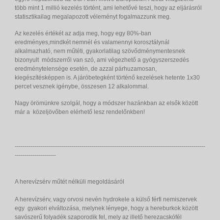
több mint 1 millió kezelés történt, ami lehetővé teszi, hogy az eljárásról
statisztikailag megalapozott véleményt fogalmazzunk meg.
Az kezelés értékét az adja meg, hogy egy 80%-ban
eredményes,mindkét nemnél és valamennyi korosztálynál
alkalmazható, nem műtéti, gyakorlatilag szövődménymentesnek
bizonyult módszerről van szó, ami végezhető a gyógyszerszedés
eredménytelensége esetén, de azzal párhuzamosan,
kiegészítésképpen is. A járóbetegként történő kezelések hetente 1x30
percet vesznek igénybe, összesen 12 alkalommal.
Nagy örömünkre szolgál, hogy a módszer hazánkban az elsők között
már a közeljövőben elérhető lesz rendelőnkben!
-------------------------------------------------------------------------------------------------
---------------------
A herevízsérv műtét nélküli megoldásáról
A herevízsérv, vagy orvosi nevén hydrokele a külső férfi nemiszervek
egy gyakori elváltozása, melynek lényege, hogy a hereburkok között
savószerű folyadék szaporodik fel, mely az illető herezacskófél