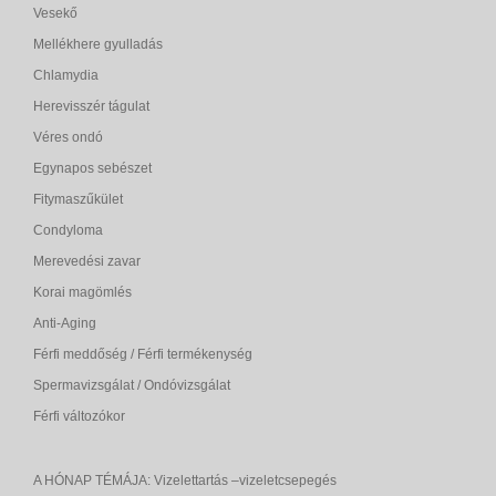
Vesekő
Mellékhere gyulladás
Chlamydia
Herevisszér tágulat
Véres ondó
Egynapos sebészet
Fitymaszűkület
Condyloma
Merevedési zavar
Korai magömlés
Anti-Aging
Férfi meddőség / Férfi termékenység
Spermavizsgálat / Ondóvizsgálat
Férfi változókor
A HÓNAP TÉMÁJA: Vizelettartás –vizeletcsepegés