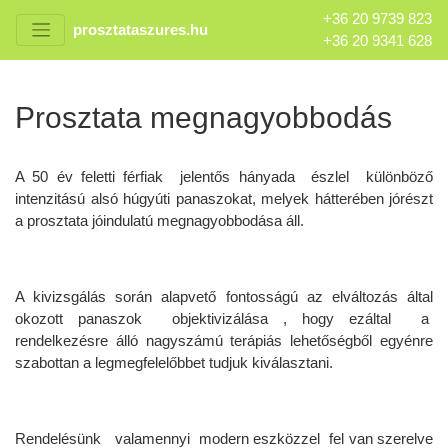
+36 20 9739 823
prosztataszures.hu
+36 20 9341 628
Prosztata megnagyobbodás
A 50 év feletti férfiak jelentős hányada észlel különböző
intenzitású alsó húgyúti panaszokat, melyek hátterében jórészt
a prosztata jóindulatú megnagyobbodása áll.
A kivizsgálás során alapvető fontosságú az elváltozás által
okozott panaszok objektivizálása , hogy ezáltal a
rendelkezésre álló nagyszámú terápiás lehetőségből egyénre
szabottan a legmegfelelőbbet tudjuk kiválasztani.
Rendelésünk valamennyi modern eszközzel fel van szerelve