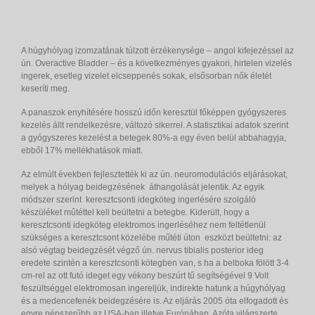
A húgyhólyag izomzatának túlzott érzékenysége – angol kifejezéssel az
ún. Overactive Bladder – és a következményes gyakori, hirtelen vizelés
ingerek, esetleg vizelet elcseppenés sokak, elsősorban nők életét
keseríti meg.
A panaszok enyhítésére hosszú időn keresztül főképpen gyógyszeres
kezelés állt rendelkezésre, változó sikerrel. A statisztikai adatok szerint
a gyógyszeres kezelést a betegek 80%-a egy éven belül abbahagyja,
ebből 17% mellékhatások miatt.
Az elmúlt években fejlesztették ki az ún. neuromodulációs eljárásokat,
melyek a hólyag beidegzésének áthangolását jelentik. Az egyik
módszer szerint keresztcsonti idegköteg ingerlésére szolgáló
készüléket műtéttel kell beültetni a betegbe. Kiderült, hogy a
keresztcsonti idegköteg elektromos ingerléséhez nem feltétlenül
szükséges a keresztcsont közelébe műtéti úton eszközt beültetni: az
alsó végtag beidegzését végző ún. nervus tibialis posterior ideg
eredete szintén a keresztcsonti kötegben van, s ha a belboka fölött 3-4
cm-rel az ott futó ideget egy vékony beszúrt tű segítségével 9 Volt
feszültséggel elektromosan ingereljük, indirekte hatunk a húgyhólyag
és a medencefenék beidegzésére is. Az eljárás 2005 óta elfogadott és
egyre népszerűbb az USA-ban illetve Európában. Azóta világszerte