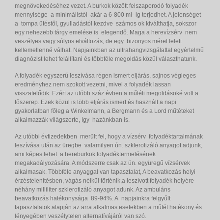
megnövekedéséhez vezet. A burkok között felszaporodó folyadék
mennyisége a minimálistól akár a 6-800 ml- ig terjedhet. A jelenséget
a tompa ütéstől, gyulladástól kezdve számos ok kiválthatja, sokszor
egy nehezebb tárgy emelése is elegendő. Maga a herevízsérv nem
veszélyes vagy súlyos elváltozás, de egy bizonyos méret felett
kellemetlenné válhat. Napjainkban az ultrahangvizsgálattal egyértelmű
diagnózist lehet felállítani és többféle megoldás közül választhatunk.
A folyadék egyszerű leszívása régen ismert eljárás, sajnos végleges
eredményhez nem szokott vezetni, mivel a folyadék lassan
visszatelődik. Ezért az utóbb száz évben a műtéti megoldásoké volt a
főszerep. Ezek közül is több eljárás ismert és használt a napi
gyakorlatban főleg a Winkelmann, a Bergmann és a Lord műtéteket
alkalmazzák világszerte, így hazánkban is.
Az utóbbi évtizedekben merült fel, hogy a vízsérv folyadéktartalmának
leszívása után az üregbe valamilyen ún. szklerotizáló anyagot adjunk,
ami képes lehet a hereburkok folyadéktermelésének
megakadályozására. A módszerre csak az ún. együregű vízsérvek
alkalmasak. Többféle anyaggal van tapasztalat, A beavatkozás helyi
érzéstelenítésben, vágás nélkül történik,a leszívott folyadék helyére
néhány milliliter szklerotizáló anyagot adunk. Az ambuláns
beavatkozás hatékonysága 89-94%. A napjainkra felgyűlt
tapasztalatok alapján az arra alkalmas esetekben a műtét hatékony és
lényegében veszélytelen alternatívájáról van szó.